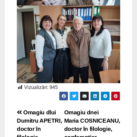
Vizualizări:
945
Navigare
Omagiu dlui
Omagiu dnei
Dumitru APETRI,
Maria COSNICEANU,
în
doctor în
doctor în filologie,