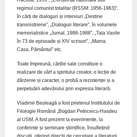
regimul comunist totalitar (RSSM: 1956-1963)”,
în cărți de dialoguri și interviuri „Destine
transnistriene”, „Dialoguri literare”, în volumele
memorialistice „Jurnal, 1986-1988”, „Tata Vasile
în 73 de episoade și XIV scrisori”, „Mama.
Casa. Pământul” etc.
Toate împreună, cărțile sale constituie o
realizare de vârf a spiritului creator, o lecție de
dârzenie și caracter, o probă a rezistenței și a
perpetuării adevărului prin expresia literară.
Vladimir Beșleagă a fost prietenul Institutului de
Filologie Română „Bogdan Petriceicu-Hasdeu
al USM. A fost prezent la evenimente, la
conferințe și seminare științifice, însuflețind
discuții, oferind direcții de cercetare a literaturii