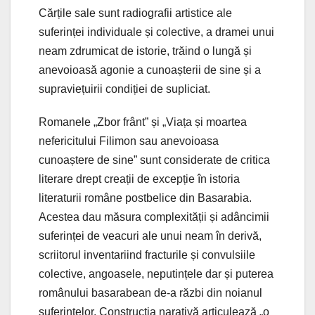
Cărțile sale sunt radiografii artistice ale
suferinței individuale și colective, a dramei unui
neam zdrumicat de istorie, trăind o lungă și
anevoioasă agonie a cunoașterii de sine și a
supraviețuirii condiției de supliciat.
Romanele „Zbor frânt” și „Viața și moartea
nefericitului Filimon sau anevoioasa
cunoaștere de sine” sunt considerate de critica
literare drept creații de excepție în istoria
literaturii române postbelice din Basarabia.
Acestea dau măsura complexității și adâncimii
suferinței de veacuri ale unui neam în derivă,
scriitorul inventariind fracturile și convulsiile
colective, angoasele, neputințele dar și puterea
românului basarabean de-a răzbi din noianul
suferințelor. Construcția narativă articulează „o