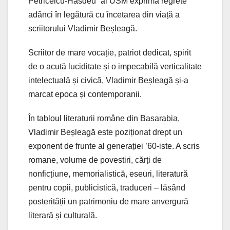
Petriceicu-Hasdeu” al USM exprimă regrete
adânci în legătură cu încetarea din viață a
scriitorului Vladimir Beșleagă.
Scriitor de mare vocație, patriot dedicat, spirit
de o acută luciditate și o impecabilă verticalitate
intelectuală și civică, Vladimir Beșleagă și-a
marcat epoca și contemporanii.
În tabloul literaturii române din Basarabia,
Vladimir Beșleagă este poziționat drept un
exponent de frunte al generației ’60-iste. A scris
romane, volume de povestiri, cărți de
nonficțiune, memorialistică, eseuri, literatură
pentru copii, publicistică, traduceri – lăsând
posterității un patrimoniu de mare anvergură
literară și culturală.