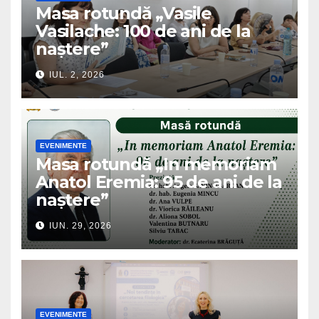
Masa rotundă „Vasile
Vasilache: 100 de ani de la
naștere”
IUL. 2, 2026
EVENIMENTE
Masa rotundă „In memoriam
Anatol Eremia: 95 de ani de la
naștere”
IUN. 29, 2026
EVENIMENTE