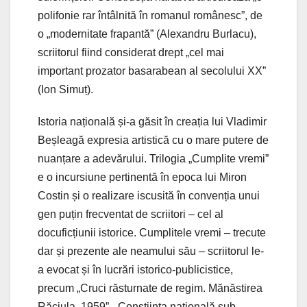
polifonie rar întâlnită în romanul românesc”, de
o „modernitate frapantă” (Alexandru Burlacu),
scriitorul fiind considerat drept „cel mai
important prozator basarabean al secolului XX”
(Ion Simuț).
Istoria națională și-a găsit în creația lui Vladimir
Beșleagă expresia artistică cu o mare putere de
nuanțare a adevărului. Trilogia „Cumplite vremi”
e o incursiune pertinentă în epoca lui Miron
Costin și o realizare iscusită în convenția unui
gen puțin frecventat de scriitori – cel al
docuficțiunii istorice. Cumplitele vremi – trecute
dar și prezente ale neamului său – scriitorul le-
a evocat și în lucrări istorico-publicistice,
precum „Cruci răsturnate de regim. Mănăstirea
Răciula. 1959”, „Conștiința națională sub