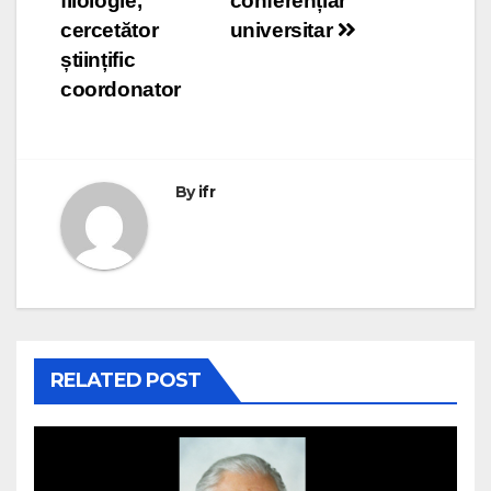
articole
filologie,
conferențiar
cercetător
universitar
științific
coordonator
By
ifr
RELATED POST