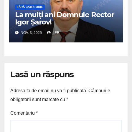
FĂRĂ CATEGORIE
La mulți ani Domnule Rector
Igor Șarov!
NOV. 3, 2025
IFR
Lasă un răspuns
Adresa ta de email nu va fi publicată.
Câmpurile
obligatorii sunt marcate cu
*
Comentariu
*