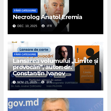
FĂRĂ CATEGORIE
Necrolog Anatol Eremia
DEC. 10, 2025
IFR
FĂRĂ CATEGORIE
Lansarea volumului „Limite și
provocări”, autor: dr.
Constantin Ivanov
NOV. 21, 2025
IFR