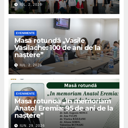
IUL. 2, 2026
EVENIMENTE
Masa rotundă „Vasile
Vasilache: 100 de ani de la
naștere”
IUL. 2, 2026
EVENIMENTE
Masa rotundă „In memoriam
Anatol Eremia: 95 de ani de la
naștere”
IUN. 29, 2026