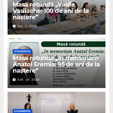
Masa rotundă „Vasile
Vasilache: 100 de ani de la
naștere”
IUL. 2, 2026
EVENIMENTE
Masa rotundă „In memoriam
Anatol Eremia: 95 de ani de la
naștere”
IUN. 29, 2026
EVENIMENTE