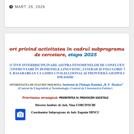
narativă”, susținută de dr. Pierre
MART. 26, 2026
MOREL, de la Universitatea din
Québec.