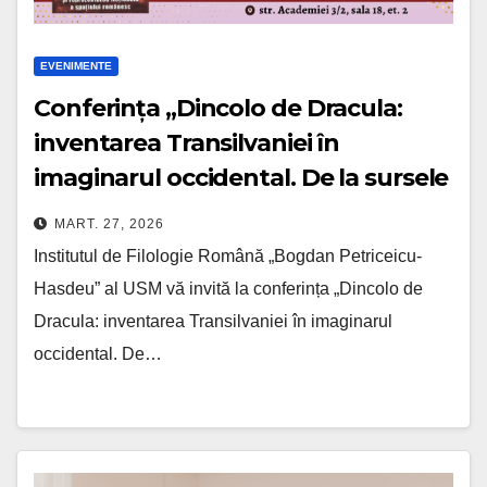
EVENIMENTE
Conferința „Dincolo de Dracula:
inventarea Transilvaniei în
imaginarul occidental. De la sursele
lui Bram Stoker la răspunsurile
MART. 27, 2026
culturale românești”
Institutul de Filologie Română „Bogdan Petriceicu-
Hasdeu” al USM vă invită la conferința „Dincolo de
Dracula: inventarea Transilvaniei în imaginarul
occidental. De…