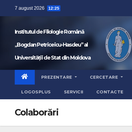
Skip
7 august 2026
12:25
to
content
Institutul de Filologie Română
„Bogdan Petriceicu-Hasdeu” al
Universității de Stat din Moldova
PREZENTARE
CERCETARE
LOGOSPLUS
SERVICII
CONTACTE
Colaborări