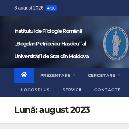
Skip
8 august 2026
4:16
to
content
Institutul de Filologie Română
„Bogdan Petriceicu-Hasdeu” al
Universității de Stat din Moldova
PREZENTARE
CERCETARE
LOGOSPLUS
SERVICII
CONTACTE
Lună:
august 2023