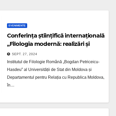
EVENIMENTE
Conferința științifică internațională
„Filologia modernă: realizări și
perspective în context european”,
SEPT. 27, 2024
ediția a XVIII-a, cu genericul „G.
Institutul de Filologie Română „Bogdan Petriceicu-
Călinescu: 125 de ani de la naștere”.
Hasdeu” al Universității de Stat din Moldova și
Departamentul pentru Relația cu Republica Moldova,
în…