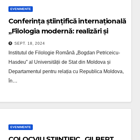
EVENIMENTE
Conferința științifică internațională
„Filologia modernă: realizări și
perspective în context european”
SEPT. 18, 2024
(ediția a XVIII-a), cu genericul „G.
Institutul de Filologie Română „Bogdan Petriceicu-
Călinescu: 125 de ani de la naștere”.
Hasdeu” al Universității de Stat din Moldova și
Departamentul pentru relația cu Republica Moldova,
în…
EVENIMENTE
СOLOCVIU ȘTIINȚIFIC „GILBERT