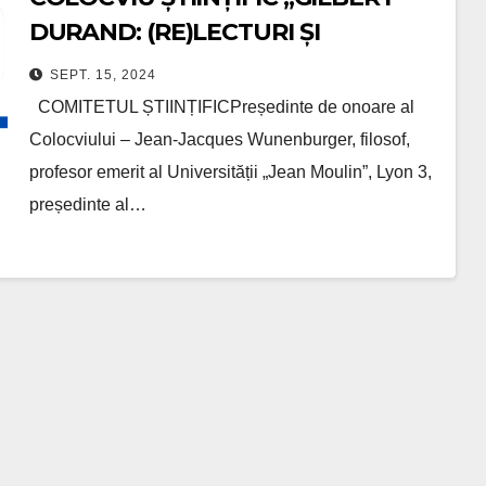
DURAND: (RE)LECTURI ȘI
(RE)INTERPRETĂRI ÎN
SEPT. 15, 2024
ACTUALITATE”
COMITETUL ȘTIINȚIFICPreședinte de onoare al
Colocviului – Jean-Jacques Wunenburger, filosof,
profesor emerit al Universității „Jean Moulin”, Lyon 3,
președinte al…