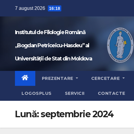
Skip
7 august 2026
16:18
to
content
Institutul de Filologie Română
„Bogdan Petriceicu-Hasdeu” al
Universității de Stat din Moldova
PREZENTARE
CERCETARE
LOGOSPLUS
SERVICII
CONTACTE
Lună:
septembrie 2024