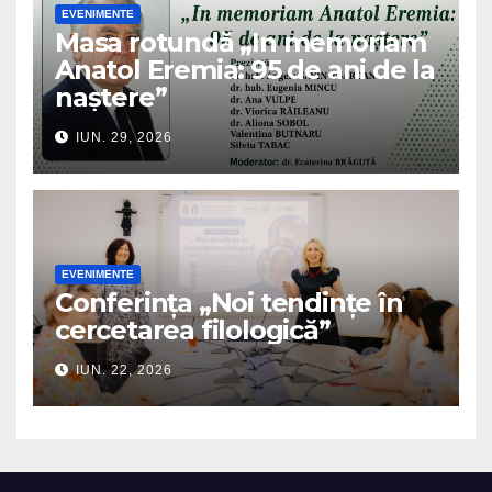
EVENIMENTE
Masa rotundă „In memoriam
Anatol Eremia: 95 de ani de la
naștere”
IUN. 29, 2026
EVENIMENTE
Conferința „Noi tendințe în
cercetarea filologică”
IUN. 22, 2026