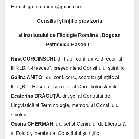
E-mail: galina.anitoi@gmail.com
Consiliul științific provizoriu
al Institutului de Filologie Română „Bogdan
Petriceicu-Hasdeu”
Nina CORCINSCHI
, dr. hab., conf. univ., director al
IFR „B.P.-Hasdeu”, președinte al Consiliului științific
Galina ANIȚOI
, dr., conf. cerc., secretar științific al
IFR „B.P.-Hasdeu”, secretar al Consiliului științific
Ecaterina BRĂGU
Ț
Ă
, dr., șef al Centrului de
Lingvistică și Terminologie, membru al Consiliului
științific
Oxana GHERMAN
, dr., șef al Centrului de Literatură
și Folclor, membru al Consiliului științific