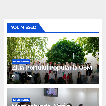
YOU MISSED
EVENIMENTE
Ziua Portului Popular la USM
IUL. 2, 2026
EVENIMENTE
Masa rotundă „Vasile