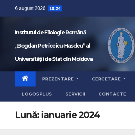
Skip
6 august 2026
10:24
to
content
Institutul de Filologie Română
„Bogdan Petriceicu-Hasdeu” al
Universității de Stat din Moldova
PREZENTARE
CERCETARE
LOGOSPLUS
SERVICII
CONTACTE
Lună:
ianuarie 2024