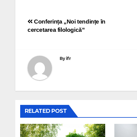
Navigare
Conferința „Noi tendințe în
cercetarea filologică”
în
articole
By
ifr
RELATED POST