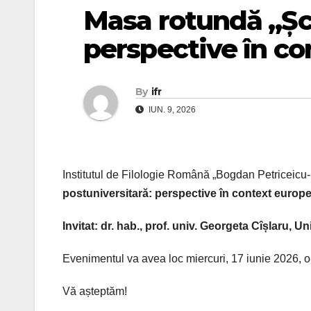
Masa rotundă „Șco
perspective în c
By
ifr
IUN. 9, 2026
Institutul de Filologie Română „Bogdan Petriceic
postuniversitară: perspective în context europ
Invitat: dr. hab., prof. univ. Georgeta Cîșlaru, 
Evenimentul va avea loc miercuri, 17 iunie 2026, ora 
Vă așteptăm!