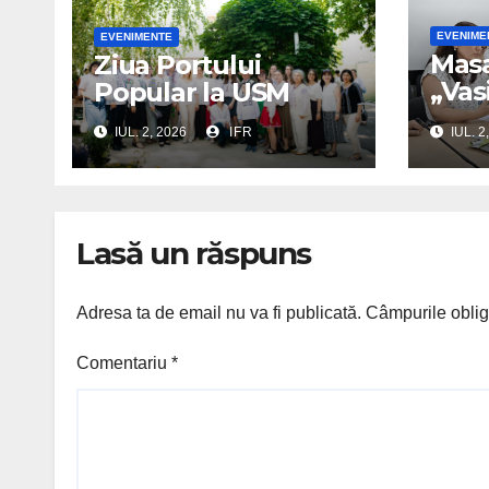
EVENIME
EVENIMENTE
Mas
Ziua Portului
„Vas
Popular la USM
100 
IUL. 2, 2026
IFR
IUL. 2
nașt
Lasă un răspuns
Adresa ta de email nu va fi publicată.
Câmpurile oblig
Comentariu
*