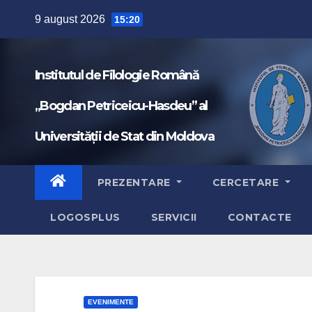
Skip
9 august 2026
15:20
to
content
Institutul de Filologie Română
„Bogdan Petriceicu-Hasdeu” al
Universității de Stat din Moldova
PREZENTARE
CERCETARE
LOGOSPLUS
SERVICII
CONTACTE
EVENIMENTE