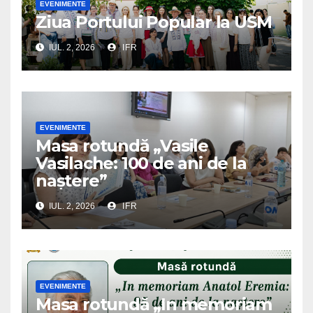
EVENIMENTE
Ziua Portului Popular la USM
IUL. 2, 2026
IFR
EVENIMENTE
Masa rotundă „Vasile
Vasilache: 100 de ani de la
naștere”
IUL. 2, 2026
IFR
EVENIMENTE
Masa rotundă „In memoriam