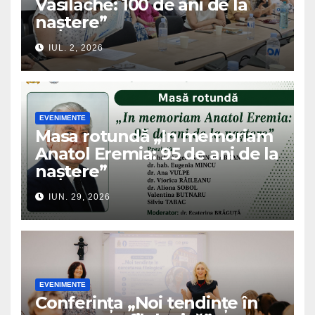
Vasilache: 100 de ani de la
naștere”
IUL. 2, 2026
EVENIMENTE
Masa rotundă „In memoriam
Anatol Eremia: 95 de ani de la
naștere”
IUN. 29, 2026
EVENIMENTE
Conferința „Noi tendințe în