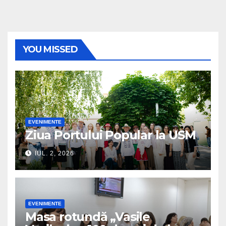
YOU MISSED
EVENIMENTE
Ziua Portului Popular la USM
IUL. 2, 2026
EVENIMENTE
Masa rotundă „Vasile