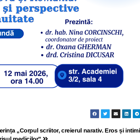
rința „Corpul scriitor, creierul narativ. Eros și intim
risul medicilor”