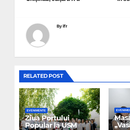
în
articole
By
ifr
RELATED POST
EVENIME
EVENIMENTE
Mas
Ziua Portului
„Vas
Popular la USM