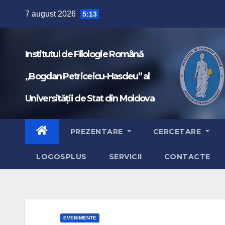
Skip
7 august 2026
5:13
to
content
Institutul de Filologie Română
„Bogdan Petriceicu-Hasdeu” al
Universității de Stat din Moldova
PREZENTARE
CERCETARE
LOGOSPLUS
SERVICII
CONTACTE
EVENIMENTE