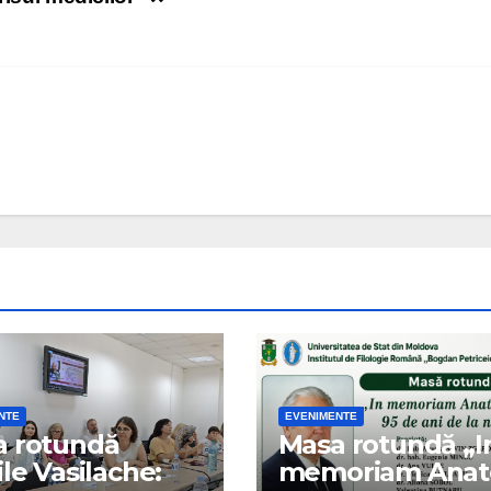
NTE
EVENIMENTE
a rotundă
Masa rotundă „I
ile Vasilache:
memoriam Anat