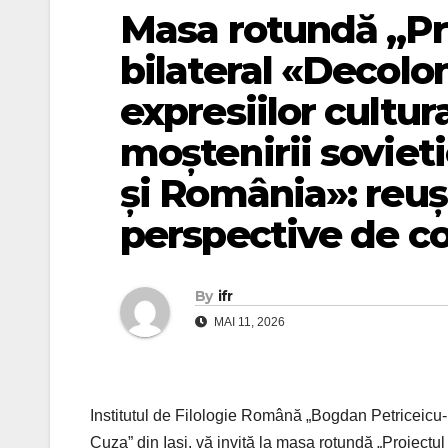
Masa rotundă „Pr
bilateral «Decolo
expresiilor cultur
moștenirii soviet
și România»: reuși
perspective de co
By
ifr
MAI 11, 2026
Institutul de Filologie Română „Bogdan Petriceicu
Cuza” din Iași, vă invită la masa rotundă „Proiectul