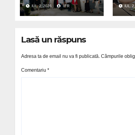
100 
IUL. 2, 2026
IFR
IUL. 2
nașt
Lasă un răspuns
Adresa ta de email nu va fi publicată.
Câmpurile oblig
Comentariu
*