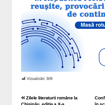
Vizualizări:
309
Navigare
Zilele literaturii române la
Confe
Chișinău, ediția a X-a
în sc