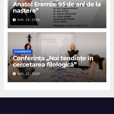
Anatol Eremia: 95 de ani de la
naștere”
IUN. 29, 2026
EVENIMENTE
Conferința „Noi tendințe în
cercetarea filologică”
IUN. 22, 2026