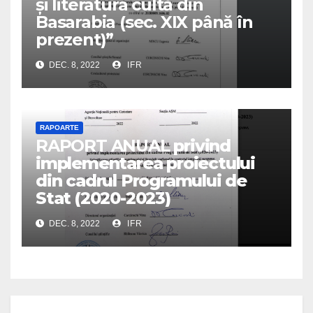
și literatura cultă din
Basarabia (sec. XIX până în
prezent)”
DEC. 8, 2022
IFR
RAPOARTE
RAPORT ANUAL
privind
implementarea proiectului
din cadrul Programului de
Stat (2020-2023)
DEC. 8, 2022
IFR