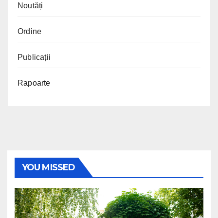
Noutăți
Ordine
Publicații
Rapoarte
YOU MISSED