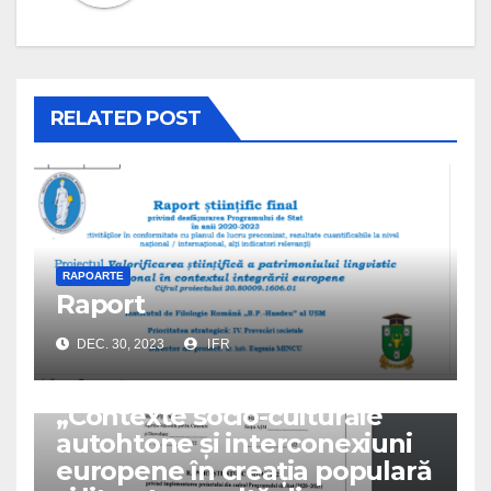
RELATED POST
RAPOARTE
Raport
DEC. 30, 2023
IFR
RAPOARTE
RAPORT ANUAL
„Contexte socio-culturale
autohtone și interconexiuni
europene în creația populară