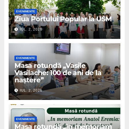
EVENIMENTE
Ziua Portului Popular la USM
IUL. 2, 2026
EVENIMENTE
Masa rotundă „Vasile
Vasilache: 100 de ani de la
naștere”
IUL. 2, 2026
EVENIMENTE
Masa rotundă „In memoriam