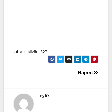
Vizualizări:
327
Navigare
Raport
în
articole
By
ifr