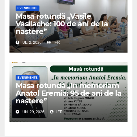
EVENIMENTE
Masa rotundă „Vasile
Vasilache: 100 de ani de la
naștere”
IUL. 2, 2026
IFR
EVENIMENTE
Masa rotundă „In memoriam
Anatol Eremia: 95 de ani de la
naștere”
IUN. 29, 2026
IFR