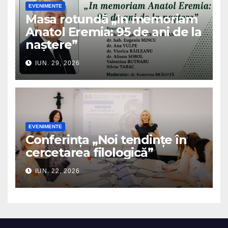
EVENIMENTE
Masa rotundă „In memoriam
Anatol Eremia: 95 de ani de la
naștere”
IUN. 29, 2026
EVENIMENTE
Conferința „Noi tendințe în
cercetarea filologică”
IUN. 22, 2026