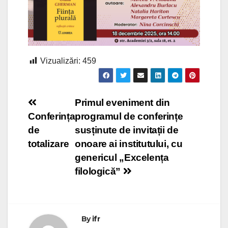
Vizualizări:
459
Navigare
Primul eveniment din
Conferința
programul de conferințe
în
de
susținute de invitații de
articole
totalizare
onoare ai institutului, cu
genericul „Excelența
filologică”
By
ifr