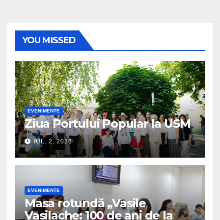
YOU MISSED
EVENIMENTE
Ziua Portului Popular la USM
IUL. 2, 2026
EVENIMENTE
Masa rotundă „Vasile
Vasilache: 100 de ani de la