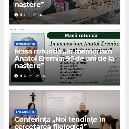
naștere”
IUL. 2, 2026
EVENIMENTE
Masa rotundă „In memoriam
Anatol Eremia: 95 de ani de la
naștere”
IUN. 29, 2026
EVENIMENTE
Conferința „Noi tendințe în
cercetarea filologică”