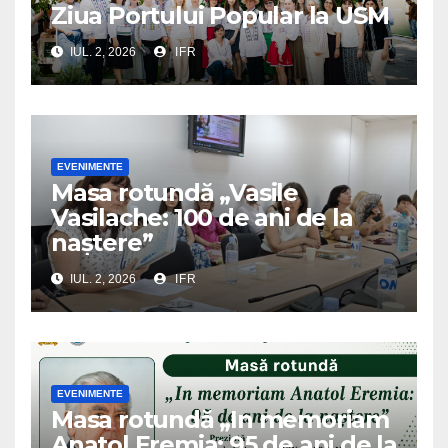
Ziua Portului Popular la USM
IUL. 2, 2026
IFR
EVENIMENTE
Masa rotundă „Vasile
Vasilache: 100 de ani de la
naștere”
IUL. 2, 2026
IFR
EVENIMENTE
Masa rotundă „In memoriam
Anatol Eremia: 95 de ani de la