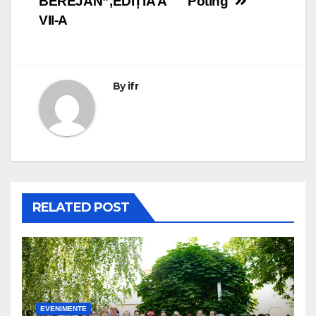
BEREJAN”,EDIȚIA A
Potîng
VII-A
By
ifr
RELATED POST
EVENIMENTE