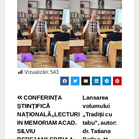
Vizualizări:
543
Navigare
CONFERINŢA
Lansarea
ȘTIINŢIFICĂ
volumului
în
NAȚIONALĂ„LECTURI
„Tradiții cu
articole
IN MEMORIAM ACAD.
tabu”, autor:
SILVIU
dr. Tatiana