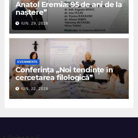
Anatol Eremia: 95 de ani de la
naștere”
IUN. 29, 2026
EVENIMENTE
Conferința „Noi tendințe în
cercetarea filologică”
IUN. 22, 2026