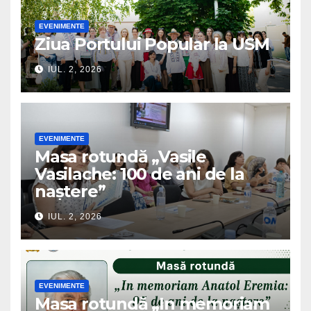
EVENIMENTE
Ziua Portului Popular la USM
IUL. 2, 2026
EVENIMENTE
Masa rotundă „Vasile
Vasilache: 100 de ani de la
naștere”
IUL. 2, 2026
EVENIMENTE
Masa rotundă „In memoriam